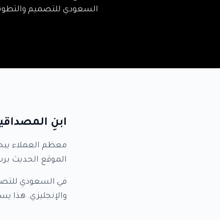
السعودي للتصميم والتطوير م
ابنِ المصداقية
معظم العملاء يبحثو
الموقع الحديث برسا
في السعودي للتصمي
والإنجليزي. هذا ي