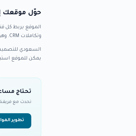
حوّل موقعك إ
الموقع يربط كل قنو
وتكاملات CRM. وهو المنصة المركزية التي يتعرّف فيها العميل على خدماتك ويقرر الشراء.
السعودي للتصميم 
يمكن للموقع استيع
تحتاج مساع
تحدث مع فريقنا
تطوير الموا