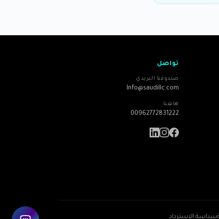
تواصل
صندوقنا البريدي
Info@saudillc.com
هاتفنا
00962772831222
سياسة الاسترداد