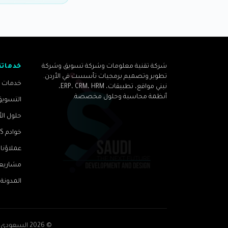
شركة تقنية معلومات وشركة تسويق وشركة
خدماتن
تطوير وتصميم برمجيات تأسست في الأردن.
خدمات ت
نبني مواقع، تطبيقات، ERP، CRM، HRM،
أنظمة محاسبة وحلول مخصصة.
التسويق
حلول ال
خوادم VPS والاستضافة
عملاؤنا
مشاريعنا
المدونة
©
2026
السعودي ل