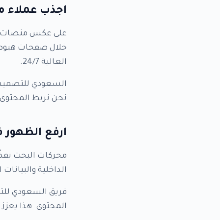
اجذب عملاء م
على عكس منصات ال
خلال صفحات هبوط م
العالية 24/7.
السعودي للتصميم و
نحن نربط المحتوى 
ارفع الظهور ف
محركات البحث تفضّ
الداخلية والبيانا
المحتوى. هذا يعزز ظهورك على Google ويدع