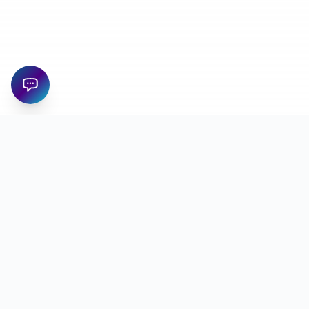
شركة تقنية معلومات وشركة تسويق وشركة تطوير وتصميم برمجيات
تأسست في الأردن. نبني مواقع، تطبيقات، ERP، CRM، HRM، أنظمة محاسبة
وحلول مخصصة.